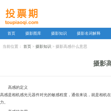
首页
摄影图库
摄影知识
摄影名词解释
当前位置：
首页
>
摄影知识
>
摄影高感什么意思
摄影
高感的定义‌
‌高感‌是相机感光元器件对光的敏感程度，通俗来说，就是相
力。